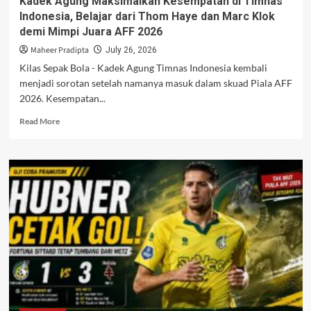
Kadek Agung Maksimalkan Kesempatan di Timnas
Indonesia, Belajar dari Thom Haye dan Marc Klok
demi Mimpi Juara AFF 2026
Maheer Pradipta
July 26, 2026
Kilas Sepak Bola - Kadek Agung Timnas Indonesia kembali
menjadi sorotan setelah namanya masuk dalam skuad Piala AFF
2026. Kesempatan...
Read
Read More
more
about
Kadek
Agung
Maksimalkan
Kesempatan
di
Timnas
Indonesia,
Belajar
dari
Thom
Haye
dan