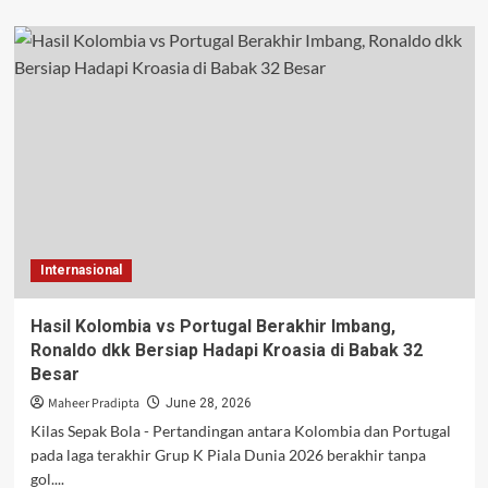
about
AS
Blokir
Hampir
400
Situs
Streaming
Ilegal
Piala
Dunia
2026,
Penonton
Diingatkan
Internasional
Soal
Risiko
Besar
Hasil Kolombia vs Portugal Berakhir Imbang,
Ronaldo dkk Bersiap Hadapi Kroasia di Babak 32
Besar
Maheer Pradipta
June 28, 2026
Kilas Sepak Bola - Pertandingan antara Kolombia dan Portugal
pada laga terakhir Grup K Piala Dunia 2026 berakhir tanpa
gol....