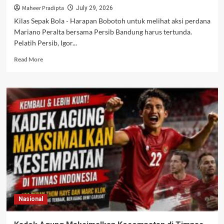
Maheer Pradipta
July 29, 2026
Kilas Sepak Bola - Harapan Bobotoh untuk melihat aksi perdana
Mariano Peralta bersama Persib Bandung harus tertunda.
Pelatih Persib, Igor...
Read
Read More
more
about
Mariano
Peralta
Dipastikan
Absen
Lawan
Tampines,
Persib
Pilih
Utamakan
Adaptasi
dan
Kebugaran
Nasional