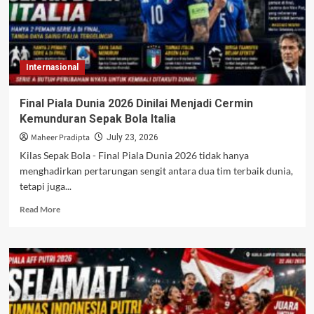
Siapkan
Akhir
Perjalanan
Bersama
Timnas
Internasional
Argentina
Final Piala Dunia 2026 Dinilai Menjadi Cermin
Kemunduran Sepak Bola Italia
Maheer Pradipta
July 23, 2026
Kilas Sepak Bola - Final Piala Dunia 2026 tidak hanya
menghadirkan pertarungan sengit antara dua tim terbaik dunia,
tetapi juga...
Read
Read More
more
about
Final
Piala
Dunia
2026
Dinilai
Menjadi