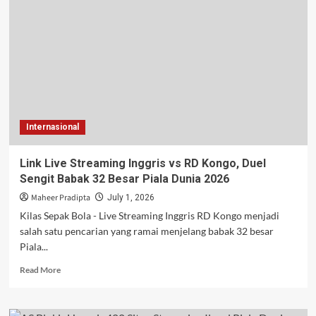
Terakhir,
Mampukah
Portugal
Menemukan
Keseimbangan
di
Piala
Dunia
2026?
Internasional
Link Live Streaming Inggris vs RD Kongo, Duel
Sengit Babak 32 Besar Piala Dunia 2026
Maheer Pradipta
July 1, 2026
Kilas Sepak Bola - Live Streaming Inggris RD Kongo menjadi
salah satu pencarian yang ramai menjelang babak 32 besar
Piala...
Read
Read More
more
about
Link