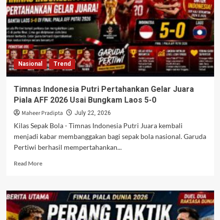
Cermin
Kemunduran
Sepak
Bola
Italia
Nasional
Trend
Timnas Indonesia Putri Pertahankan Gelar Juara
Piala AFF 2026 Usai Bungkam Laos 5-0
Maheer Pradipta
July 22, 2026
Kilas Sepak Bola - Timnas Indonesia Putri Juara kembali
menjadi kabar membanggakan bagi sepak bola nasional. Garuda
Pertiwi berhasil mempertahankan...
Read
Read More
more
about
Timnas
Indonesia
Putri
Pertahankan