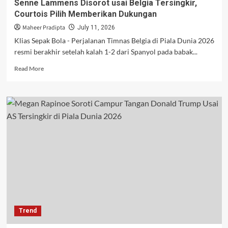
Senne Lammens Disorot usai Belgia Tersingkir,
Courtois Pilih Memberikan Dukungan
Maheer Pradipta
July 11, 2026
Klias Sepak Bola - Perjalanan Timnas Belgia di Piala Dunia 2026
resmi berakhir setelah kalah 1-2 dari Spanyol pada babak...
Read
Read More
more
about
Senne
Lammens
Disorot
usai
Belgia
Tersingkir,
Courtois
Pilih
Memberikan
Dukungan
Trend