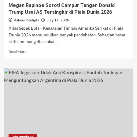
Megan Rapinoe Soroti Campur Tangan Donald
Trump Usai AS Tersingkir di Piala Dunia 2026
Maheer Pradipta
July 11, 2026
Kilas Sepak Bola - Kegagalan Timnas Amerika Serikat di Piala
Dunia 2026 memunculkan banyak perdebatan. Sebagian besar
kritik memang diarahkan...
Read
Read More
more
about
Megan
Rapinoe
Soroti
Campur
Tangan
Donald
Trump
Usai
AS
Tersingkir
di
Piala
Internasional