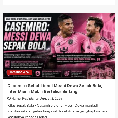
more
about
Hasil
Piala
AFF
2026:
Timnas
Indonesia
Tumbang
0-
3
dari
Vietnam,
Peluang
Internasional
ke
Semifinal
Kian
Casemiro Sebut Lionel Messi Dewa Sepak Bola,
Berat
Inter Miami Makin Bertabur Bintang
Maheer Pradipta
August 2, 2026
Kilas Sepak Bola - Casemiro Lionel Messi Dewa menjadi
sorotan setelah gelandang asal Brasil itu mengungkapkan rasa
kagumnya kepada Lionel...