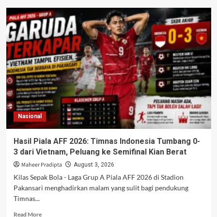
Jadwal
Siaran
Langsung
Timnas
Indonesia
vs
Singapura
di
Piala
AFF
2026,
Misi
Nasional
Bangkit
Garuda
di
Hasil Piala AFF 2026: Timnas Indonesia Tumbang 0-
RCTI
3 dari Vietnam, Peluang ke Semifinal Kian Berat
Maheer Pradipta
August 3, 2026
Kilas Sepak Bola - Laga Grup A Piala AFF 2026 di Stadion
Pakansari menghadirkan malam yang sulit bagi pendukung
Timnas...
Read
Read More