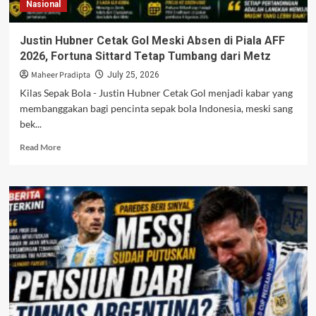
Nasional
Marc
Klok
demi
Justin Hubner Cetak Gol Meski Absen di Piala AFF
Mimpi
2026, Fortuna Sittard Tetap Tumbang dari Metz
Juara
AFF
Maheer Pradipta
July 25, 2026
2026
Kilas Sepak Bola - Justin Hubner Cetak Gol menjadi kabar yang
membanggakan bagi pencinta sepak bola Indonesia, meski sang
bek...
Read
Read More
more
about
Justin
Hubner
Cetak
Gol
Meski
Absen
di
Piala
AFF
2026,