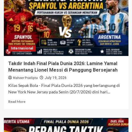
Gelar
Juara
Piala
AFF
2026
Usai
Bungkam
Laos
Internasional
5-
0
Takdir Indah Final Piala Dunia 2026: Lamine Yamal
Menantang Lionel Messi di Panggung Bersejarah
Maheer Pradipta
July 19, 2026
Kilas Sepak Bola - Final Piala Dunia 2026 yang berlangsung di
New York New Jersey pada Senin (20/7/2026) dini hari...
Read
Read More
more
about
Takdir
Indah
Final