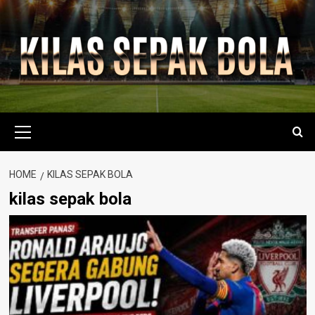
Skip
to
content
Primary
Menu
HOME
KILAS SEPAK BOLA
kilas sepak bola