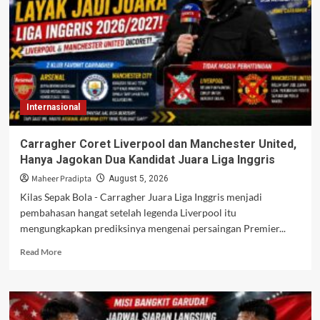
United
Musim
Panas
2026,
Orozco
Jadi
Rekrutan
Terbaru
Internasional
Carragher Coret Liverpool dan Manchester United,
Hanya Jagokan Dua Kandidat Juara Liga Inggris
Maheer Pradipta
August 5, 2026
Kilas Sepak Bola - Carragher Juara Liga Inggris menjadi
pembahasan hangat setelah legenda Liverpool itu
mengungkapkan prediksinya mengenai persaingan Premier...
Read
Read More
more
about
Carragher
Coret
Liverpool