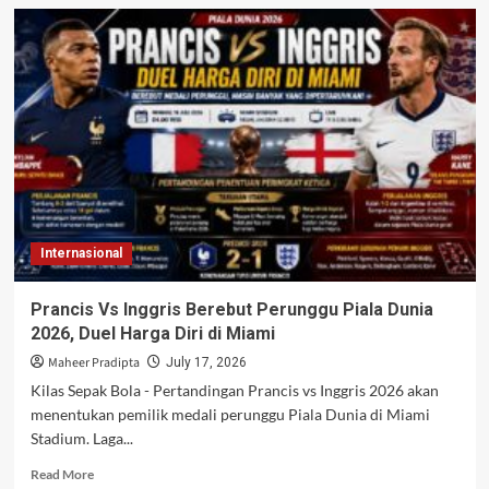
Perang
Taktik
Spanyol
vs
Argentina
di
Final
Piala
Dunia
2026,
Duel
Pertahanan
Internasional
Kukuh
Melawan
Serangan
Prancis Vs Inggris Berebut Perunggu Piala Dunia
Mematikan
2026, Duel Harga Diri di Miami
Maheer Pradipta
July 17, 2026
Kilas Sepak Bola - Pertandingan Prancis vs Inggris 2026 akan
menentukan pemilik medali perunggu Piala Dunia di Miami
Stadium. Laga...
Read
Read More