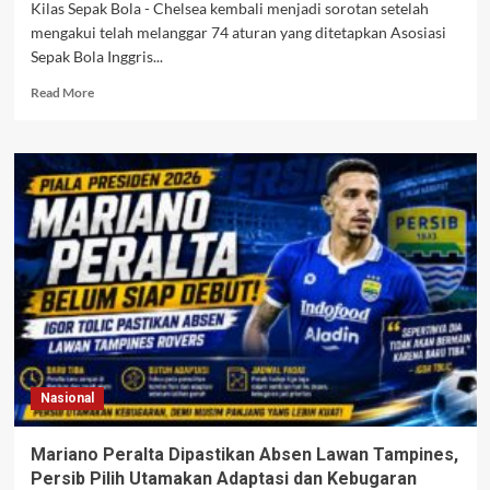
Kilas Sepak Bola - Chelsea kembali menjadi sorotan setelah
mengakui telah melanggar 74 aturan yang ditetapkan Asosiasi
Sepak Bola Inggris...
Read
Read More
more
about
Chelsea
Akui
74
Pelanggaran
FA,
Denda
Besar
dan
Ancaman
Larangan
Transfer
Mengguncang
Nasional
The
Blues
Mariano Peralta Dipastikan Absen Lawan Tampines,
Persib Pilih Utamakan Adaptasi dan Kebugaran