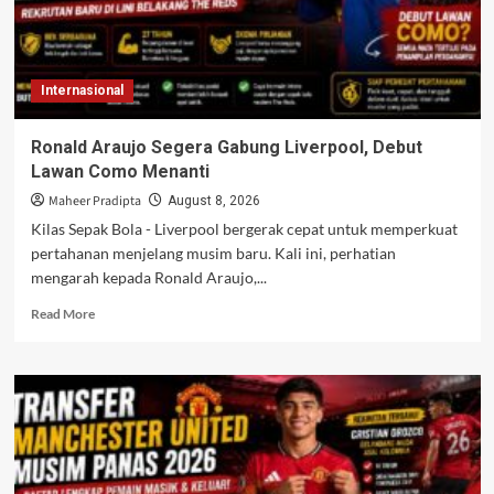
Internasional
Ronald Araujo Segera Gabung Liverpool, Debut
Lawan Como Menanti
Maheer Pradipta
August 8, 2026
Kilas Sepak Bola - Liverpool bergerak cepat untuk memperkuat
pertahanan menjelang musim baru. Kali ini, perhatian
mengarah kepada Ronald Araujo,...
Read
Read More
more
about
Ronald
Araujo
Segera
Gabung
Liverpool,
Debut