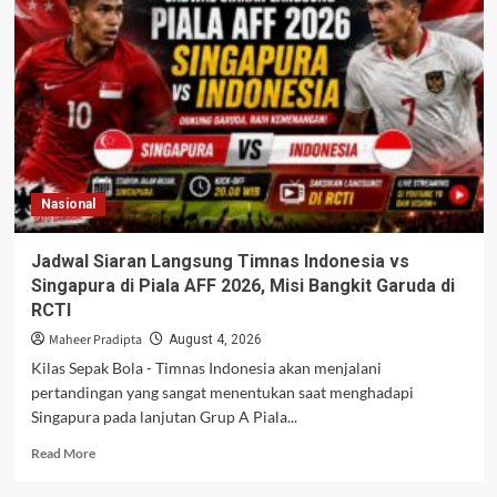
dan
Manchester
United,
Hanya
Jagokan
Dua
Kandidat
Juara
Liga
Nasional
Inggris
Jadwal Siaran Langsung Timnas Indonesia vs
Singapura di Piala AFF 2026, Misi Bangkit Garuda di
RCTI
Maheer Pradipta
August 4, 2026
Kilas Sepak Bola - Timnas Indonesia akan menjalani
pertandingan yang sangat menentukan saat menghadapi
Singapura pada lanjutan Grup A Piala...
Read
Read More
more
about