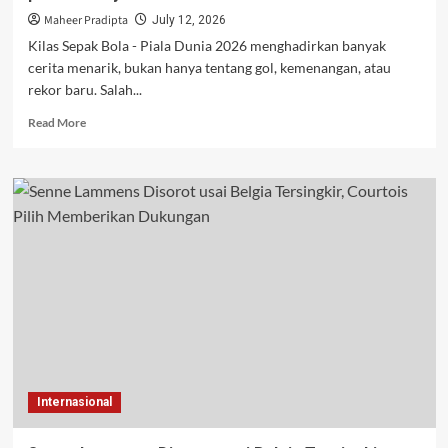
Maheer Pradipta
July 12, 2026
Kilas Sepak Bola - Piala Dunia 2026 menghadirkan banyak
cerita menarik, bukan hanya tentang gol, kemenangan, atau
rekor baru. Salah...
Read
Read More
more
about
Kisah
Mengharukan
di
Balik
Nama
Braut
Haaland
pada
Jersey
Piala
Dunia
2026
Internasional