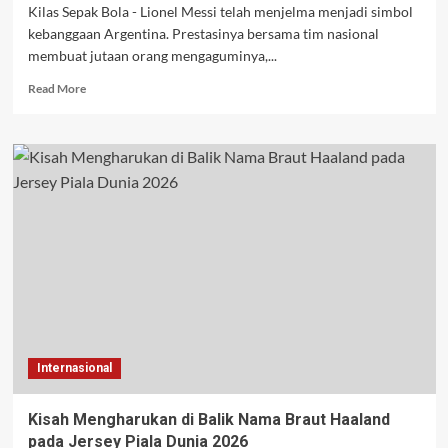
Kilas Sepak Bola - Lionel Messi telah menjelma menjadi simbol
kebanggaan Argentina. Prestasinya bersama tim nasional
membuat jutaan orang mengaguminya,...
Read
Read More
more
about
Sulit
Dipercaya,
Memberi
Nama
Anak
Messi
di
Argentina
Ternyata
Tidak
Semudah
Itu
Internasional
Kisah Mengharukan di Balik Nama Braut Haaland
pada Jersey Piala Dunia 2026