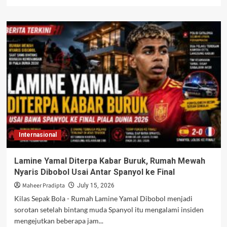
more
about
Prancis
Vs
Inggris
Berebut
Perunggu
Piala
Dunia
2026,
Duel
Harga
Diri
di
Internasional
Miami
Lamine Yamal Diterpa Kabar Buruk, Rumah Mewah
Nyaris Dibobol Usai Antar Spanyol ke Final
Maheer Pradipta
July 15, 2026
Kilas Sepak Bola - Rumah Lamine Yamal Dibobol menjadi
sorotan setelah bintang muda Spanyol itu mengalami insiden
mengejutkan beberapa jam...