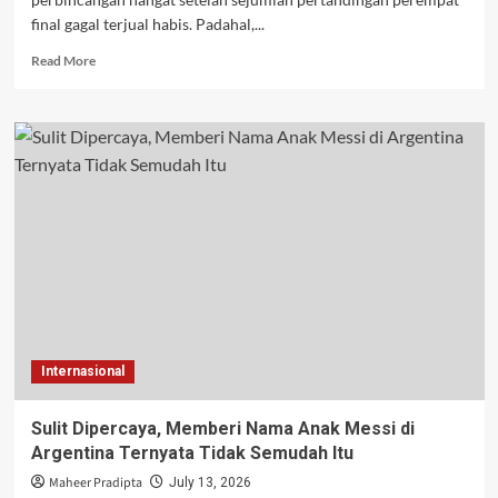
final gagal terjual habis. Padahal,...
Read
Read More
more
about
Tiket
Piala
Dunia
2026
Belum
Ludes,
Harga
Fantastis
Jadi
Sorotan
Penggemar
Internasional
Sulit Dipercaya, Memberi Nama Anak Messi di
Argentina Ternyata Tidak Semudah Itu
Maheer Pradipta
July 13, 2026