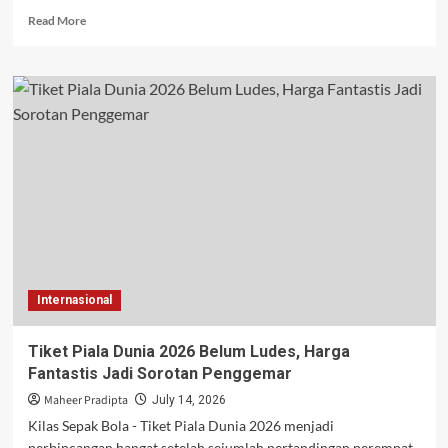
Read
Read More
more
about
Lamine
Yamal
Diterpa
Kabar
Buruk,
Rumah
Mewah
Nyaris
Dibobol
Usai
Antar
Spanyol
Internasional
ke
Final
Tiket Piala Dunia 2026 Belum Ludes, Harga
Fantastis Jadi Sorotan Penggemar
Maheer Pradipta
July 14, 2026
Kilas Sepak Bola - Tiket Piala Dunia 2026 menjadi
perbincangan hangat setelah sejumlah pertandingan perempat