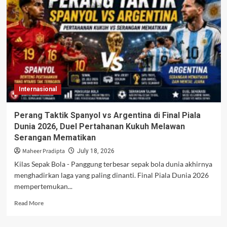
Piala
Dunia
2026:
Lamine
Yamal
Menantang
Lionel
Messi
di
Internasional
Panggung
Bersejarah
Perang Taktik Spanyol vs Argentina di Final Piala
Dunia 2026, Duel Pertahanan Kukuh Melawan
Serangan Mematikan
Maheer Pradipta
July 18, 2026
Kilas Sepak Bola - Panggung terbesar sepak bola dunia akhirnya
menghadirkan laga yang paling dinanti. Final Piala Dunia 2026
mempertemukan...
Read
Read More
more
about