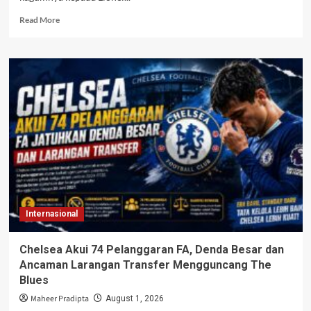
Read
Read More
more
about
Casemiro
Sebut
Lionel
Messi
Dewa
Sepak
Bola,
Inter
Miami
Makin
Bertabur
Bintang
Internasional
Chelsea Akui 74 Pelanggaran FA, Denda Besar dan
Ancaman Larangan Transfer Mengguncang The
Blues
Maheer Pradipta
August 1, 2026