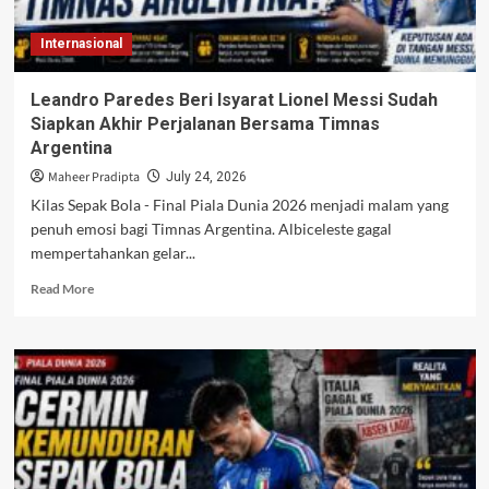
Fortuna
Sittard
Internasional
Tetap
Tumbang
dari
Leandro Paredes Beri Isyarat Lionel Messi Sudah
Metz
Siapkan Akhir Perjalanan Bersama Timnas
Argentina
Maheer Pradipta
July 24, 2026
Kilas Sepak Bola - Final Piala Dunia 2026 menjadi malam yang
penuh emosi bagi Timnas Argentina. Albiceleste gagal
mempertahankan gelar...
Read
Read More
more
about
Leandro
Paredes
Beri
Isyarat
Lionel
Messi
Sudah