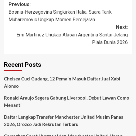
Post
Previous:
Bosnia-Herzegovina Singkirkan Italia, Suara Tarik
navigation
Muharemovic Ungkap Momen Bersejarah
Next:
Emi Martinez Ungkap Alasan Argentina Santai Jelang
Piala Dunia 2026
Recent Posts
Chelsea Cuci Gudang, 12 Pemain Masuk Daftar Jual Xabi
Alonso
Ronald Araujo Segera Gabung Liverpool, Debut Lawan Como
Menanti
Daftar Lengkap Transfer Manchester United Musim Panas
2026, Orozco Jadi Rekrutan Terbaru
Carragher Coret Liverpool dan Manchester United, Hanya