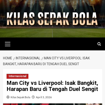
Skip
to
content
Primary
Menu
HOME
INTERNASIONAL
MAN CITY VS LIVERPOOL: ISAK
BANGKIT, HARAPAN BARU DI TENGAH DUEL SENGIT
Internasional
Man City vs Liverpool: Isak Bangkit,
Harapan Baru di Tengah Duel Sengit
Kilas Sepak Bola
April 3, 2026