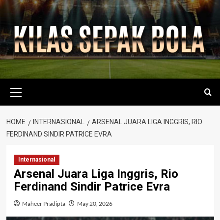
Skip
to
content
Primary
Menu
HOME
INTERNASIONAL
ARSENAL JUARA LIGA INGGRIS, RIO
FERDINAND SINDIR PATRICE EVRA
Internasional
Arsenal Juara Liga Inggris, Rio
Ferdinand Sindir Patrice Evra
Maheer Pradipta
May 20, 2026