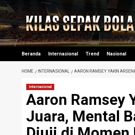
Skip
to
content
Beranda
Internasional
Trend
Nasional
HOME
INTERNASIONAL
AARON RAMSEY YAKIN ARSENAL
Internasional
Aaron Ramsey Y
Juara, Mental 
Diuji di Momen 