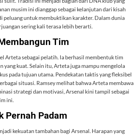
 sulit. Tradisi ini menjadi bagian dari DNA klub yang
anan musim ini dianggap sebagai kelanjutan dari kisah
di peluang untuk membuktikan karakter. Dalam dunia
uangan sering kali terasa lebih berarti.
m Membangun Tim
el Arteta sebagai pelatih. Ia berhasil membentuk tim
lin yang kuat. Selain itu, Arteta juga mampu mengelola
kus pada tujuan utama. Pendekatan taktis yang fleksibel
rbagai situasi. Ramsey melihat bahwa Arteta membawa
asi strategi dan motivasi, Arsenal kini tampil sebagai
m ini.
ak Pernah Padam
njadi kekuatan tambahan bagi Arsenal. Harapan yang