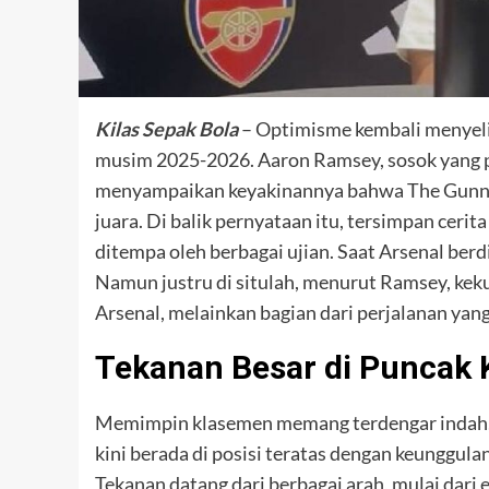
Kilas Sepak Bola
– Optimisme kembali menyel
musim 2025-2026. Aaron Ramsey, sosok yang pe
menyampaikan keyakinannya bahwa The Gunne
juara. Di balik pernyataan itu, tersimpan cerit
ditempa oleh berbagai ujian. Saat Arsenal berd
Namun justru di situlah, menurut Ramsey, kekua
Arsenal, melainkan bagian dari perjalanan yan
Tekanan Besar di Puncak 
Memimpin klasemen memang terdengar indah, te
kini berada di posisi teratas dengan keunggul
Tekanan datang dari berbagai arah, mulai dari