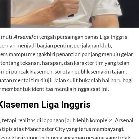
imuti
Arsenal
di tengah persaingan panas Liga Inggris
rnah menjadi bagian penting perjalanan klub,
rs mampu mengakhiri penantian panjang menuju gelar
a tentang tekanan, harapan, dan karakter tim yang telah
iri di puncak klasemen, sorotan publik semakin tajam.
tan mental tim diuji. Jalan sulit bukanlah hal baru bagi
g membentuk identitas mereka hingga saat ini.
Klasemen Liga Inggris
tapi realitas di lapangan jauh lebih kompleks. Arsenal
an tipis atas Manchester City yang terus membayangi.
 ekspektasi suporter hingga ancaman pesaing yang tidak