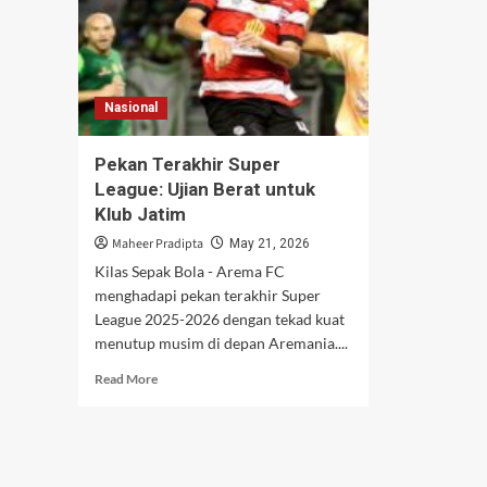
Nasional
Pekan Terakhir Super
League: Ujian Berat untuk
Klub Jatim
Maheer Pradipta
May 21, 2026
Kilas Sepak Bola - Arema FC
menghadapi pekan terakhir Super
League 2025-2026 dengan tekad kuat
menutup musim di depan Aremania....
Read
Read More
more
about
Pekan
Terakhir
Super