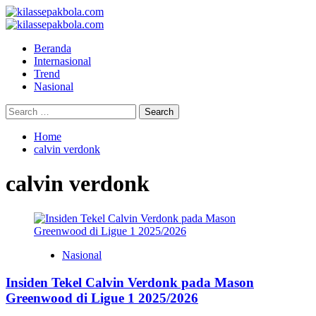
Skip
to
Primary
content
Menu
Beranda
Internasional
Trend
Nasional
Search
for:
Home
calvin verdonk
calvin verdonk
Nasional
Insiden Tekel Calvin Verdonk pada Mason
Greenwood di Ligue 1 2025/2026