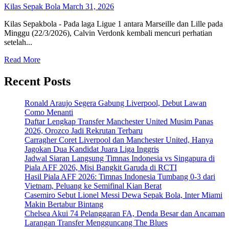
Kilas Sepak Bola
March 31, 2026
Kilas Sepakbola - Pada laga Ligue 1 antara Marseille dan Lille pada
Minggu (22/3/2026), Calvin Verdonk kembali mencuri perhatian
setelah...
Read
Read More
more
about
Recent Posts
Insiden
Tekel
Ronald Araujo Segera Gabung Liverpool, Debut Lawan
Calvin
Como Menanti
Verdonk
Daftar Lengkap Transfer Manchester United Musim Panas
pada
2026, Orozco Jadi Rekrutan Terbaru
Mason
Carragher Coret Liverpool dan Manchester United, Hanya
Greenwood
Jagokan Dua Kandidat Juara Liga Inggris
di
Jadwal Siaran Langsung Timnas Indonesia vs Singapura di
Ligue
Piala AFF 2026, Misi Bangkit Garuda di RCTI
1
Hasil Piala AFF 2026: Timnas Indonesia Tumbang 0-3 dari
2025/2026
Vietnam, Peluang ke Semifinal Kian Berat
Casemiro Sebut Lionel Messi Dewa Sepak Bola, Inter Miami
Makin Bertabur Bintang
Chelsea Akui 74 Pelanggaran FA, Denda Besar dan Ancaman
Larangan Transfer Mengguncang The Blues