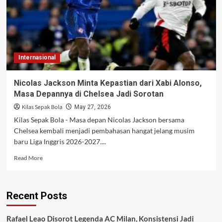
Daftar
Jual
Xabi
Alonso
Internasional
Nicolas Jackson Minta Kepastian dari Xabi Alonso,
Masa Depannya di Chelsea Jadi Sorotan
Kilas Sepak Bola
May 27, 2026
Kilas Sepak Bola - Masa depan Nicolas Jackson bersama
Chelsea kembali menjadi pembahasan hangat jelang musim
baru Liga Inggris 2026-2027....
Read
Read More
more
about
Nicolas
Recent Posts
Jackson
Minta
Kepastian
Rafael Leao Disorot Legenda AC Milan, Konsistensi Jadi