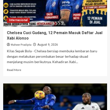
Internasional
Chelsea Cuci Gudang, 12 Pemain Masuk Daftar Jual
Xabi Alonso
Maheer Pradipta
August 9, 2026
Kilas Sepak Bola - Chelsea bersiap membuka lembaran baru
dengan melakukan perombakan besar terhadap skuad
menjelang musim berikutnya. Kehadiran Xabi...
Read
Read More
more
about
Chelsea
Cuci
Gudang,
12
Pemain
Masuk