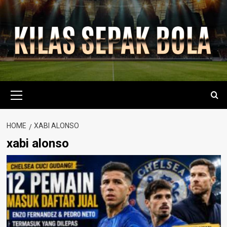
Skip
to
content
Primary
Menu
HOME
XABI ALONSO
xabi alonso