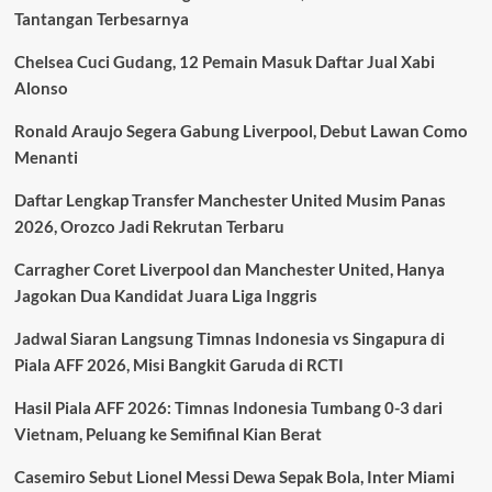
dari
Tantangan Terbesarnya
Xabi
Alonso,
Chelsea Cuci Gudang, 12 Pemain Masuk Daftar Jual Xabi
Masa
Depannya
Alonso
di
Chelsea
Ronald Araujo Segera Gabung Liverpool, Debut Lawan Como
Jadi
Menanti
Sorotan
Daftar Lengkap Transfer Manchester United Musim Panas
2026, Orozco Jadi Rekrutan Terbaru
Carragher Coret Liverpool dan Manchester United, Hanya
Jagokan Dua Kandidat Juara Liga Inggris
Jadwal Siaran Langsung Timnas Indonesia vs Singapura di
Piala AFF 2026, Misi Bangkit Garuda di RCTI
Hasil Piala AFF 2026: Timnas Indonesia Tumbang 0-3 dari
Vietnam, Peluang ke Semifinal Kian Berat
Casemiro Sebut Lionel Messi Dewa Sepak Bola, Inter Miami