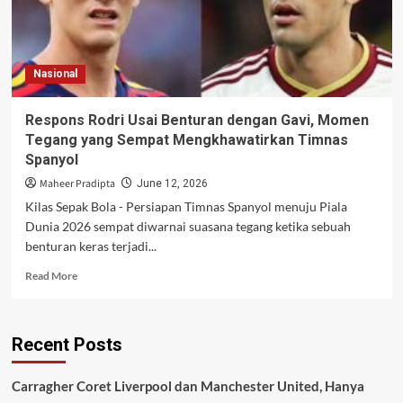
Nasional
Respons Rodri Usai Benturan dengan Gavi, Momen
Tegang yang Sempat Mengkhawatirkan Timnas
Spanyol
Maheer Pradipta
June 12, 2026
Kilas Sepak Bola - Persiapan Timnas Spanyol menuju Piala
Dunia 2026 sempat diwarnai suasana tegang ketika sebuah
benturan keras terjadi...
Read
Read More
more
about
Respons
Recent Posts
Rodri
Usai
Benturan
Carragher Coret Liverpool dan Manchester United, Hanya
dengan