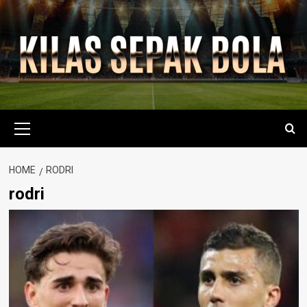
Skip
to
content
Primary
Menu
HOME
RODRI
rodri