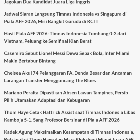
Jagokan Dua Kandidat Juara Liga Inggris
Gavi,
Momen
Jadwal Siaran Langsung Timnas Indonesia vs Singapura di
Tegang
yang
Piala AFF 2026, Misi Bangkit Garuda di RCTI
Sempat
Mengkhawatirkan
Hasil Piala AFF 2026: Timnas Indonesia Tumbang 0-3 dari
Timnas
Vietnam, Peluang ke Semifinal Kian Berat
Spanyol
Casemiro Sebut Lionel Messi Dewa Sepak Bola, Inter Miami
Makin Bertabur Bintang
Chelsea Akui 74 Pelanggaran FA, Denda Besar dan Ancaman
Larangan Transfer Mengguncang The Blues
Mariano Peralta Dipastikan Absen Lawan Tampines, Persib
Pilih Utamakan Adaptasi dan Kebugaran
Thom Haye Cetak Hattrick Assist saat Timnas Indonesia Libas
Kamboja 5-1, Sang Profesor Bersinar di Piala AFF 2026
Kadek Agung Maksimalkan Kesempatan di Timnas Indonesia,
Belajar dari Thom Haye dan Marc Klok demi Mimpi Juara AFF