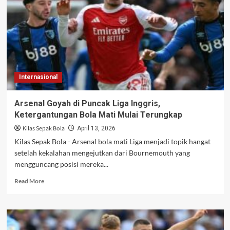
Elliot
Anderson,
Sinyal
Revolusi
Lini
Tengah
di
Etihad
Internasional
Arsenal Goyah di Puncak Liga Inggris,
Ketergantungan Bola Mati Mulai Terungkap
Kilas Sepak Bola
April 13, 2026
Kilas Sepak Bola - Arsenal bola mati Liga menjadi topik hangat
setelah kekalahan mengejutkan dari Bournemouth yang
mengguncang posisi mereka...
Read
Read More
more
about
Arsenal
Goyah
di