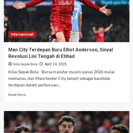
Dapat
Peran
Baru
di
CFG
Internasional
Man City Terdepan Buru Elliot Anderson, Sinyal
Revolusi Lini Tengah di Etihad
Kilas Sepak Bola
April 24, 2026
Kilas Sepak Bola - Bursa transfer musim panas 2026 mulai
memanas, dan Manchester City tampil sebagai kandidat
terdepan dalam perburuan...
Read
Read More
more
about
Man
City
Terdepan
Buru