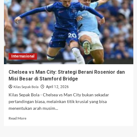
Puncak
Liga
Inggris,
Ketergantungan
Bola
Mati
Mulai
Terungkap
Internasional
Chelsea vs Man City: Strategi Berani Rosenior dan
Misi Besar di Stamford Bridge
Kilas Sepak Bola
April 12, 2026
Kilas Sepak Bola - Chelsea vs Man City bukan sekadar
pertandingan biasa, melainkan titik krusial yang bisa
menentukan arah musim...
Read
Read More
more
about
Chelsea