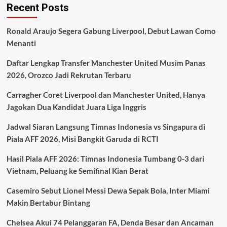
Recent Posts
vs
Man
City:
Ronald Araujo Segera Gabung Liverpool, Debut Lawan Como
Strategi
Menanti
Berani
Rosenior
Daftar Lengkap Transfer Manchester United Musim Panas
dan
Misi
2026, Orozco Jadi Rekrutan Terbaru
Besar
di
Carragher Coret Liverpool dan Manchester United, Hanya
Stamford
Jagokan Dua Kandidat Juara Liga Inggris
Bridge
Jadwal Siaran Langsung Timnas Indonesia vs Singapura di
Piala AFF 2026, Misi Bangkit Garuda di RCTI
Hasil Piala AFF 2026: Timnas Indonesia Tumbang 0-3 dari
Vietnam, Peluang ke Semifinal Kian Berat
Casemiro Sebut Lionel Messi Dewa Sepak Bola, Inter Miami
Makin Bertabur Bintang
Chelsea Akui 74 Pelanggaran FA, Denda Besar dan Ancaman