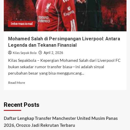
Internasional
Mohamed Salah di Persimpangan Liverpool: Antara
Legenda dan Tekanan Finansial
Kilas Sepak Bola
April 2, 2026
Kilas Sepakbola – Kepergian Mohamed Salah dari Liverpool FC
bukan sekadar rumor transfer biasa—ini adalah sinyal
perubahan besar yang bisa mengguncang...
Read
Read More
more
about
Mohamed
Recent Posts
Salah
di
Persimpangan
Daftar Lengkap Transfer Manchester United Musim Panas
Liverpool:
2026, Orozco Jadi Rekrutan Terbaru
Antara