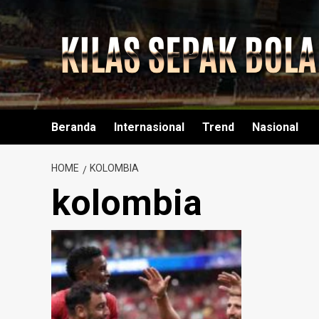
Skip
to
content
Beranda
Internasional
Trend
Nasional
HOME
KOLOMBIA
kolombia