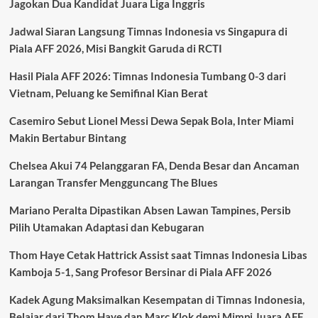
Jagokan Dua Kandidat Juara Liga Inggris
Tim
Melli
Jadwal Siaran Langsung Timnas Indonesia vs Singapura di
di
Piala
Piala AFF 2026, Misi Bangkit Garuda di RCTI
Dunia
2026,
Hasil Piala AFF 2026: Timnas Indonesia Tumbang 0-3 dari
Semangat
Vietnam, Peluang ke Semifinal Kian Berat
Dukungan
Tetap
Casemiro Sebut Lionel Messi Dewa Sepak Bola, Inter Miami
Menyala
Makin Bertabur Bintang
Chelsea Akui 74 Pelanggaran FA, Denda Besar dan Ancaman
Larangan Transfer Mengguncang The Blues
Mariano Peralta Dipastikan Absen Lawan Tampines, Persib
Pilih Utamakan Adaptasi dan Kebugaran
Thom Haye Cetak Hattrick Assist saat Timnas Indonesia Libas
Kamboja 5-1, Sang Profesor Bersinar di Piala AFF 2026
Kadek Agung Maksimalkan Kesempatan di Timnas Indonesia,
Belajar dari Thom Haye dan Marc Klok demi Mimpi Juara AFF