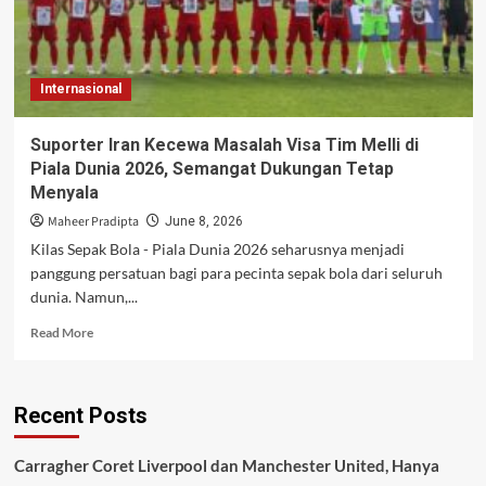
Internasional
Suporter Iran Kecewa Masalah Visa Tim Melli di
Piala Dunia 2026, Semangat Dukungan Tetap
Menyala
Maheer Pradipta
June 8, 2026
Kilas Sepak Bola - Piala Dunia 2026 seharusnya menjadi
panggung persatuan bagi para pecinta sepak bola dari seluruh
dunia. Namun,...
Read
Read More
more
about
Suporter
Recent Posts
Iran
Kecewa
Masalah
Carragher Coret Liverpool dan Manchester United, Hanya
Visa