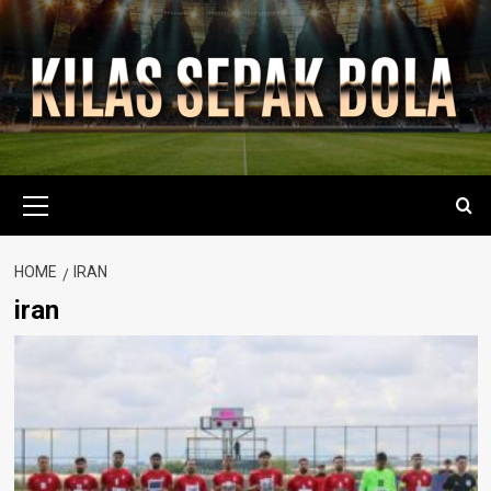
Skip
to
content
Primary
Menu
HOME
IRAN
iran