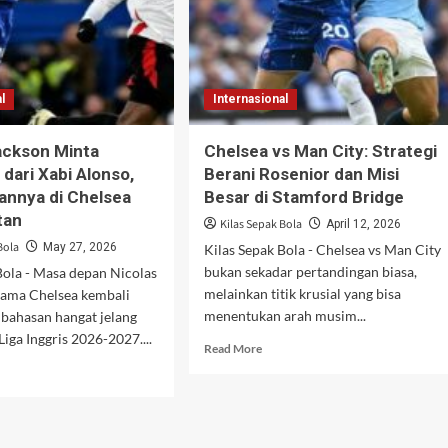
l
Internasional
ackson Minta
Chelsea vs Man City: Strategi
 dari Xabi Alonso,
Berani Rosenior dan Misi
annya di Chelsea
Besar di Stamford Bridge
tan
Kilas Sepak Bola
April 12, 2026
Bola
May 27, 2026
Kilas Sepak Bola - Chelsea vs Man City
bukan sekadar pertandingan biasa,
Bola - Masa depan Nicolas
melainkan titik krusial yang bisa
sama Chelsea kembali
menentukan arah musim...
bahasan hangat jelang
iga Inggris 2026-2027....
Read
Read More
more
d
about
e
Chelsea
ut
vs
olas
Man
kson