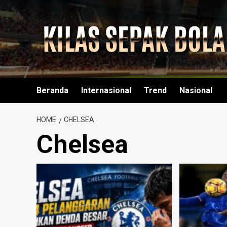
Skip
to
content
Beranda
Internasional
Trend
Nasional
HOME
CHELSEA
Chelsea