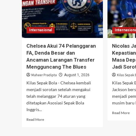
Internasional
Internasiona
Chelsea Akui 74 Pelanggaran
Nicolas J
FA, Denda Besar dan
Kepastian
Ancaman Larangan Transfer
Masa Dep
Mengguncang The Blues
Jadi Soro
Maheer Pradipta
Kilas Sepak 
August 1, 2026
Kilas Sepak Bola - Chelsea kembali
Kilas Sepak 
menjadi sorotan setelah mengakui
Jackson ber
telah melanggar 74 aturan yang
menjadi pem
ditetapkan Asosiasi Sepak Bola
musim baru L
Inggris...
Rea
Read More
mor
Read
Read More
abo
more
Nic
about
Jac
Chelsea