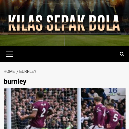
Skip
to
content
Primary
Menu
HOME
BURNLEY
burnley