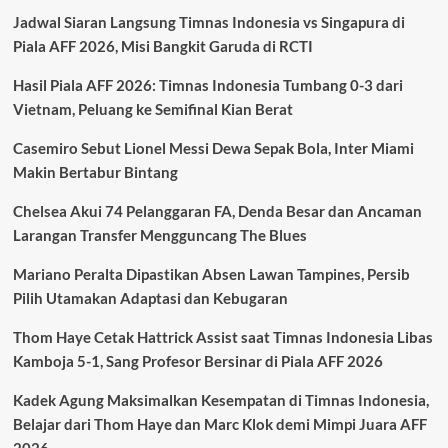
Siap
Jadwal Siaran Langsung Timnas Indonesia vs Singapura di
Kejar
Kemenangan
Piala AFF 2026, Misi Bangkit Garuda di RCTI
di
Pekan
Hasil Piala AFF 2026: Timnas Indonesia Tumbang 0-3 dari
ke-
Vietnam, Peluang ke Semifinal Kian Berat
37
Liga
Casemiro Sebut Lionel Messi Dewa Sepak Bola, Inter Miami
Inggris
Makin Bertabur Bintang
2025-
2026
Chelsea Akui 74 Pelanggaran FA, Denda Besar dan Ancaman
Larangan Transfer Mengguncang The Blues
Mariano Peralta Dipastikan Absen Lawan Tampines, Persib
Pilih Utamakan Adaptasi dan Kebugaran
Thom Haye Cetak Hattrick Assist saat Timnas Indonesia Libas
Kamboja 5-1, Sang Profesor Bersinar di Piala AFF 2026
Kadek Agung Maksimalkan Kesempatan di Timnas Indonesia,
Belajar dari Thom Haye dan Marc Klok demi Mimpi Juara AFF
2026