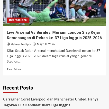
Internasional
Live Arsenal Vs Burnley: Meriam London Siap Kejar
Kemenangan di Pekan ke-37 Liga Inggris 2025-2026
Maheer Pradipta
May 18, 2026
Kilas Sepak Bola - Arsenal menghadapi Burnley di pekan ke-37
Liga Inggris 2025-2026 dalam laga krusial yang digelar di
Stadion...
Read
Read More
more
about
Live
Recent Posts
Arsenal
Vs
Burnley:
Carragher Coret Liverpool dan Manchester United, Hanya
Meriam
Jagokan Dua Kandidat Juara Liga Inggris
London