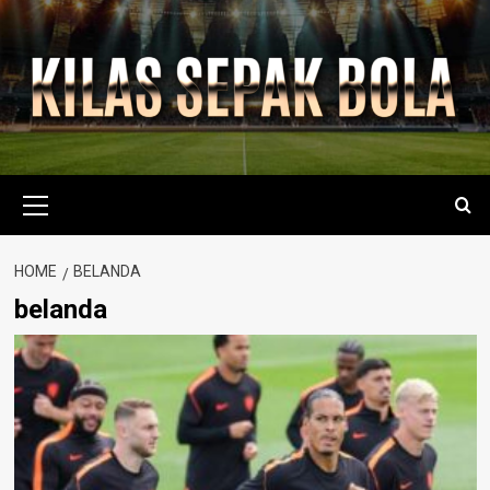
Skip
to
content
Primary
Menu
HOME
BELANDA
belanda