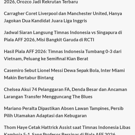
2026, Orozco Jadi Rekrutan Terbaru
Jepang,
Kabar
Carragher Coret Liverpool dan Manchester United, Hanya
Baik
untuk
Jagokan Dua Kandidat Juara Liga Inggris
Koeman
Jelang
Jadwal Siaran Langsung Timnas Indonesia vs Singapura di
Laga
Piala AFF 2026, Misi Bangkit Garuda di RCTI
Perdana
Piala
Hasil Piala AFF 2026: Timnas Indonesia Tumbang 0-3 dari
Dunia
Vietnam, Peluang ke Semifinal Kian Berat
2026
Casemiro Sebut Lionel Messi Dewa Sepak Bola, Inter Miami
Makin Bertabur Bintang
Chelsea Akui 74 Pelanggaran FA, Denda Besar dan Ancaman
Larangan Transfer Mengguncang The Blues
Mariano Peralta Dipastikan Absen Lawan Tampines, Persib
Pilih Utamakan Adaptasi dan Kebugaran
Thom Haye Cetak Hattrick Assist saat Timnas Indonesia Libas
Kamboja 5-1, Sang Profesor Bersinar di Piala AFF 2026