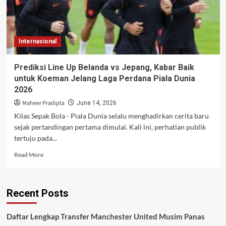
Internasional
Prediksi Line Up Belanda vs Jepang, Kabar Baik
untuk Koeman Jelang Laga Perdana Piala Dunia
2026
Maheer Pradipta
June 14, 2026
Kilas Sepak Bola - Piala Dunia selalu menghadirkan cerita baru
sejak pertandingan pertama dimulai. Kali ini, perhatian publik
tertuju pada...
Read
Read More
more
about
Prediksi
Recent Posts
Line
Up
Belanda
Daftar Lengkap Transfer Manchester United Musim Panas
vs